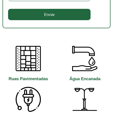
l
l
e
f
Enviar
o
n
e
Ruas Pavimentadas
Água Encanada