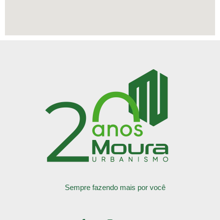
Sempre fazendo mais por você
F
I
Y