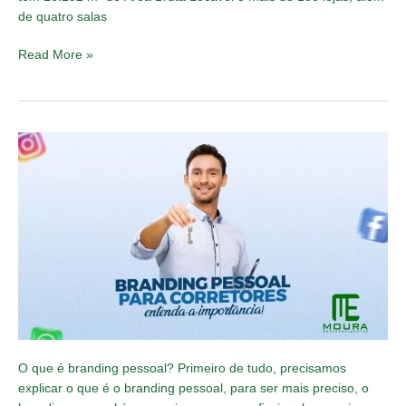
de quatro salas
Read More »
Entenda
a
importância
do
Branding
pessoal
para
corretores
de
imóveis!
O que é branding pessoal? Primeiro de tudo, precisamos
explicar o que é o branding pessoal, para ser mais preciso, o