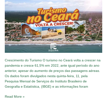
Turismo
no
Ceará
volta
a
crescer
após
a
pandemia
Crescimento do Turismo O turismo no Ceará volta a crescer na
pandemia e cresce 61,5% em 2022, ante igual período do ano
anterior, apesar do aumento de preços das passagens aéreas.
Os dados foram divulgados nesta quinta-feira, 11, pela
Pesquisa Mensal de Serviços do Instituto Brasileiro de
Geografia e Estatística, (IBGE) e as informações foram
Read More »