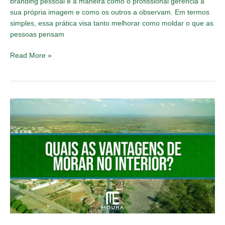
branding pessoal é a maneira como o profissional gerencia a
sua própria imagem e como os outros a observam. Em termos
simples, essa prática visa tanto melhorar como moldar o que as
pessoas pensam
Read More »
Quais
as
vantagens
de
morar
no
interior?