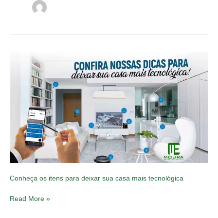
Conheça
os
itens
para
deixar
sua
casa
mais
tecnológica
Conheça os itens para deixar sua casa mais tecnológica
Read More »