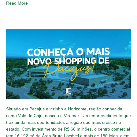
Read More »
Conheça
Viramar,
o
Shopping
de
Pacajus
Situado em Pacajus e vizinho a Horizonte, região conhecida
como Vale do Caju, nasceu o Viramar. Um empreendimento que
traz ainda mais oportunidades a região que mais cresce no
estado. Com investimento de R$ 60 milhões, o centro comercial
tem 16.192 m² de Área Bruta Locável e mais de 180 lojas, além